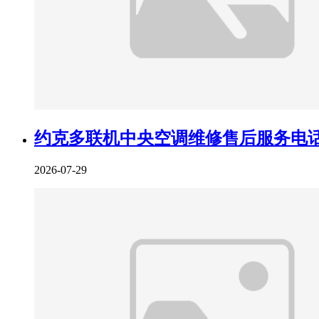
约克多联机中央空调维修售后服务电
2026-07-29