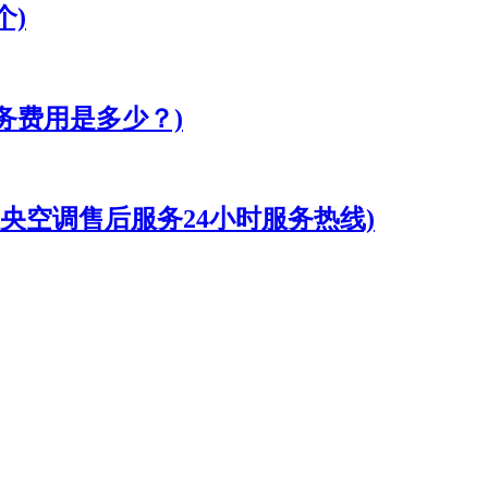
个)
务费用是多少？)
中央空调售后服务24小时服务热线)