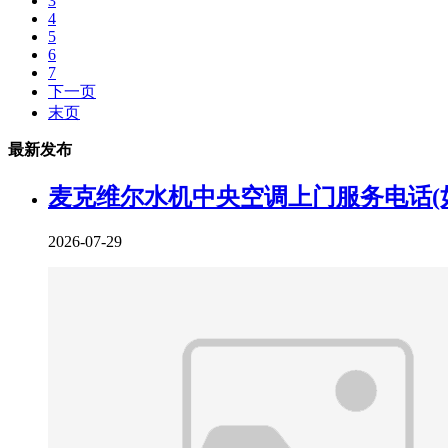
3
4
5
6
7
下一页
末页
最新发布
麦克维尔水机中央空调上门服务电话
2026-07-29