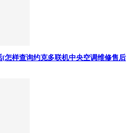
话(怎样查询约克多联机中央空调维修售后