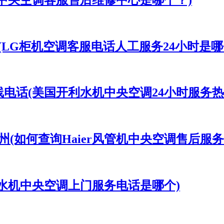
(LG柜机空调客服电话人工服务24小时是哪
电话(美国开利水机中央空调24小时服务热
州(如何查询Haier风管机中央空调售后服
水机中央空调上门服务电话是哪个)