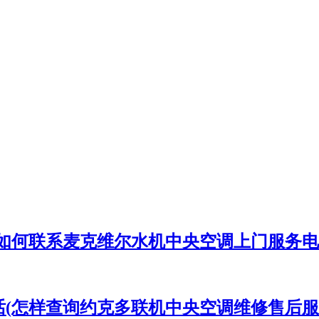
如何联系麦克维尔水机中央空调上门服务电
(怎样查询约克多联机中央空调维修售后服