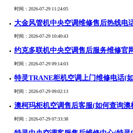
时间：2026-07-29 11:24:05
大金风管机中央空调维修售后热线电话
时间：2026-07-29 10:40:43
约克多联机中央空调售后服务维修官网
时间：2026-07-29 09:14:03
特灵TRANE柜机空调上门维修电话(
时间：2026-07-29 09:02:13
澳柯玛柜机空调售后客服(如何查询澳
时间：2026-07-29 07:33:38
特灵中央空调客服售后维修中心(特灵