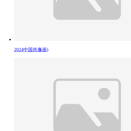
2024中国肖像画)