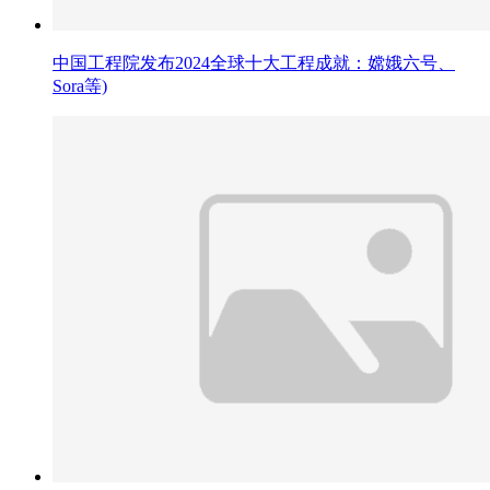
中国工程院发布2024全球十大工程成就：嫦娥六号、
Sora等)