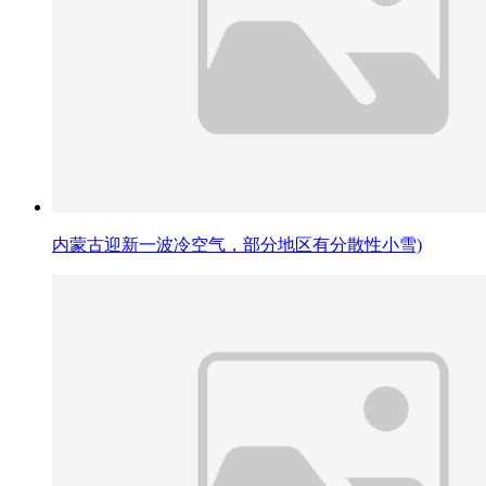
内蒙古迎新一波冷空气，部分地区有分散性小雪)