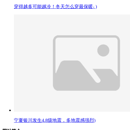
穿得越多可能越冷！冬天怎么穿最保暖- )
宁夏银川发生4.8级地震，多地震感强烈)