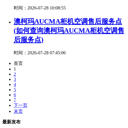
时间：2026-07-28 10:08:55
澳柯玛AUCMA柜机空调售后服务点
(如何查询澳柯玛AUCMA柜机空调售
后服务点)
时间：2026-07-28 07:45:06
首页
1
2
3
4
5
6
7
下一页
末页
最新发布