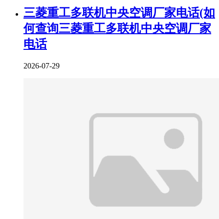
三菱重工多联机中央空调厂家电话(如
何查询三菱重工多联机中央空调厂家
电话
2026-07-29