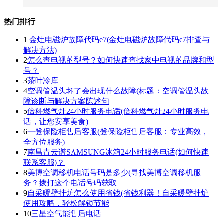
热门排行
1
金灶电磁炉故障代码e7(金灶电磁炉故障代码e7排查与
解决方法)
2
怎么查电视的型号？如何快速查找家中电视的品牌和型
号？
3
茶叶冷库
4
空调管温头坏了会出现什么故障(标题：空调管温头故
障诊断与解决方案陈述句
5
倍科燃气灶24小时服务电话(倍科燃气灶24小时服务电
话，让您安享美食)
6
一登保险柜售后客服(登保险柜售后客服：专业高效，
全方位服务)
7
南昌青云谱SΛMSUNG冰箱24小时服务电话(如何快速
联系客服)？
8
美博空调移机电话号码是多少(寻找美博空调移机服
务？拨打这个电话号码获取
9
自采暖壁挂炉怎么使用省钱(省钱利器！自采暖壁挂炉
使用攻略，轻松解锁节能
10
三星空气能售后电话