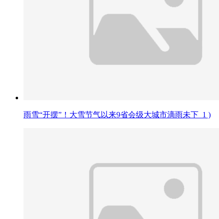
雨雪“开摆”！大雪节气以来9省会级大城市滴雨未下_1 )