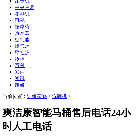
跑步机
中央空调
咖啡机
电视
按摩椅
热水器
空气能
燃气灶
壁挂炉
冷柜
百科
知识
资讯
维修
当前位置：
速维家修
>
洗碗机
>
爽洁康智能马桶售后电话24小
时人工电话