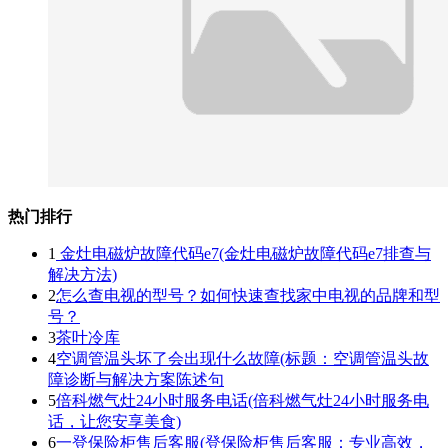
热门排行
1
金灶电磁炉故障代码e7(金灶电磁炉故障代码e7排查与
解决方法)
2
怎么查电视的型号？如何快速查找家中电视的品牌和型
号？
3
茶叶冷库
4
空调管温头坏了会出现什么故障(标题：空调管温头故
障诊断与解决方案陈述句
5
倍科燃气灶24小时服务电话(倍科燃气灶24小时服务电
话，让您安享美食)
6
一登保险柜售后客服(登保险柜售后客服：专业高效，