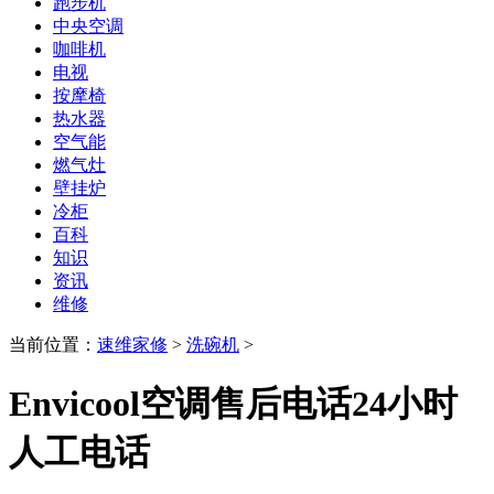
跑步机
中央空调
咖啡机
电视
按摩椅
热水器
空气能
燃气灶
壁挂炉
冷柜
百科
知识
资讯
维修
当前位置：
速维家修
>
洗碗机
>
Envicool空调售后电话24小时
人工电话