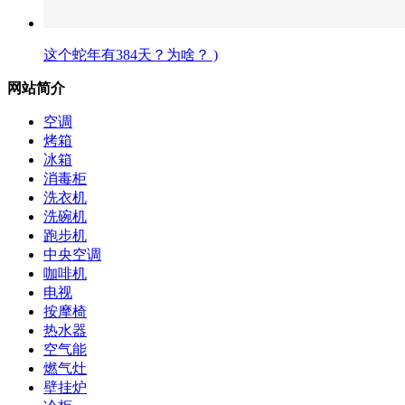
这个蛇年有384天？为啥？ )
网站简介
空调
烤箱
冰箱
消毒柜
洗衣机
洗碗机
跑步机
中央空调
咖啡机
电视
按摩椅
热水器
空气能
燃气灶
壁挂炉