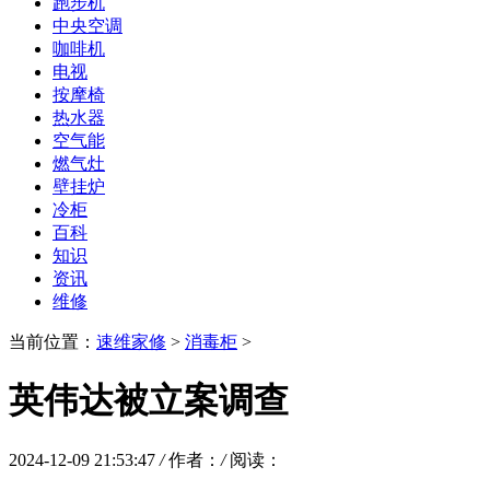
跑步机
中央空调
咖啡机
电视
按摩椅
热水器
空气能
燃气灶
壁挂炉
冷柜
百科
知识
资讯
维修
当前位置：
速维家修
>
消毒柜
>
英伟达被立案调查
2024-12-09 21:53:47
/
作者：
/
阅读：