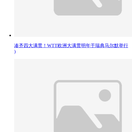
凑齐四大满贯！WTT欧洲大满贯明年于瑞典马尔默举行
)