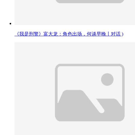
《我是刑警》富大龙：角色出场，何谈早晚丨对话 )