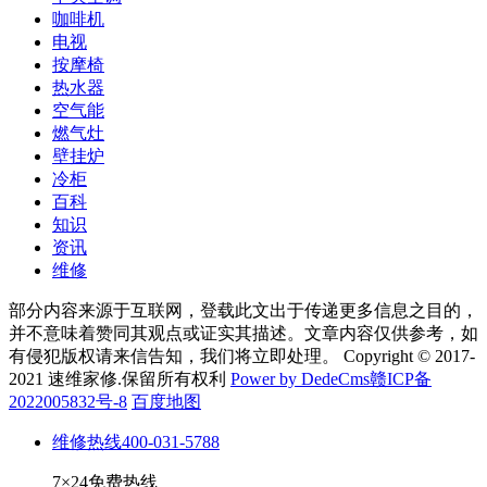
咖啡机
电视
按摩椅
热水器
空气能
燃气灶
壁挂炉
冷柜
百科
知识
资讯
维修
部分内容来源于互联网，登载此文出于传递更多信息之目的，
并不意味着赞同其观点或证实其描述。文章内容仅供参考，如
有侵犯版权请来信告知，我们将立即处理。 Copyright © 2017-
2021 速维家修.保留所有权利
Power by DedeCms
赣ICP备
2022005832号-8
百度地图
维修热线
400-031-5788
7×24免费热线