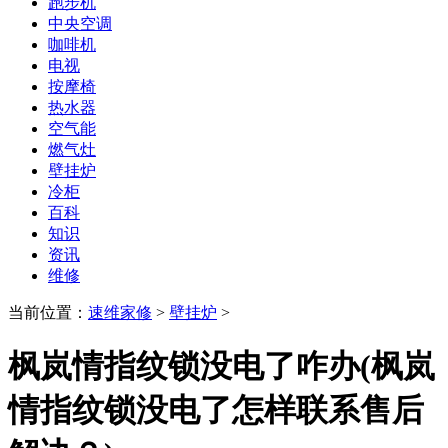
跑步机
中央空调
咖啡机
电视
按摩椅
热水器
空气能
燃气灶
壁挂炉
冷柜
百科
知识
资讯
维修
当前位置：
速维家修
>
壁挂炉
>
枫岚情指纹锁没电了咋办(枫岚
情指纹锁没电了怎样联系售后