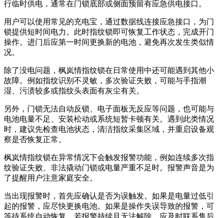
行临时供电，通常在门锁底部或侧面预留有应急供电接口。
用户可以使用常见的充电宝，通过数据线连接应急接口，为门
锁提供短时间电力。此时指纹锁即可恢复工作状态，完成开门
操作。进门后应第一时间更换新的电池，避免再次发生类似情
况。
除了没电问题，枫岚情指纹锁在日常使用中还可能遇到其他小
故障。例如指纹识别不灵敏，多次验证失败，可能与手指潮
湿、污渍较多或指纹头表面有灰尘有关。
另外，门锁无法自动反锁、电子面板无反应等问题，也可能与
电池电量不足、安装松动或系统短暂卡顿有关。遇到此类情况
时，建议先检查电池状态，清洁指纹采集区域，并重启设备观
察是否恢复正常。
枫岚情指纹锁在异常情况下会触发报警功能，例如连续多次指
纹验证失败、非法撬动门锁或电量严重不足时。报警声音是为
了提醒用户注意家庭安全。
当出现报警时，首先应确认是否为误触发。如果是电量过低引
起的报警，应尽快更换电池。如果是操作失误导致的报警，可
等待系统自动恢复。若报警持续且无法解除，应及时联系售后