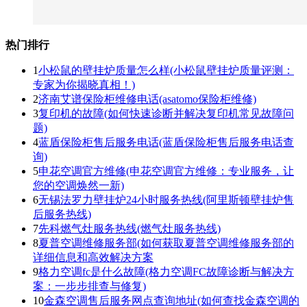
热门排行
1
小松鼠的壁挂炉质量怎么样(小松鼠壁挂炉质量评测：
专家为你揭晓真相！)
2
济南艾谱保险柜维修电话(asatomo保险柜维修)
3
复印机的故障(如何快速诊断并解决复印机常见故障问
题)
4
蓝盾保险柜售后服务电话(蓝盾保险柜售后服务电话查
询)
5
申花空调官方维修(申花空调官方维修：专业服务，让
您的空调焕然一新)
6
无锡法罗力壁挂炉24小时服务热线(阿里斯顿壁挂炉售
后服务热线)
7
先科燃气灶服务热线(燃气灶服务热线)
8
夏普空调维修服务部(如何获取夏普空调维修服务部的
详细信息和高效解决方案
9
格力空调fc是什么故障(格力空调FC故障诊断与解决方
案：一步步排查与修复)
10
金森空调售后服务网点查询地址(如何查找金森空调的