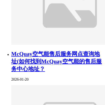
McQuay空气能售后服务网点查询地
址(如何找到McQuay空气能的售后服
务中心地址？
2026-01-20