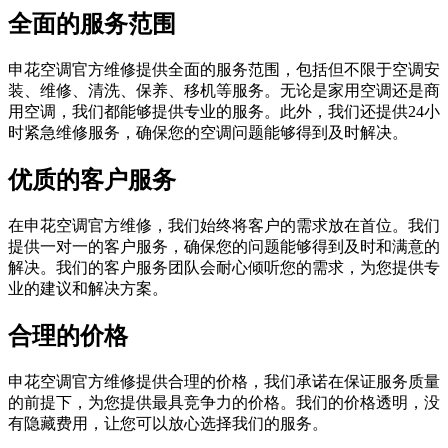
全面的服务范围
申花空调官方维修提供全面的服务范围，包括但不限于空调安
装、维修、清洗、保养、移机等服务。无论是家用空调还是商
用空调，我们都能够提供专业的服务。此外，我们还提供24小
时紧急维修服务，确保您的空调问题能够得到及时解决。
优质的客户服务
在申花空调官方维修，我们始终将客户的需求放在首位。我们
提供一对一的客户服务，确保您的问题能够得到及时和满意的
解决。我们的客户服务团队会耐心倾听您的需求，为您提供专
业的建议和解决方案。
合理的价格
申花空调官方维修提供合理的价格，我们承诺在保证服务质量
的前提下，为您提供最具竞争力的价格。我们的价格透明，没
有隐藏费用，让您可以放心选择我们的服务。