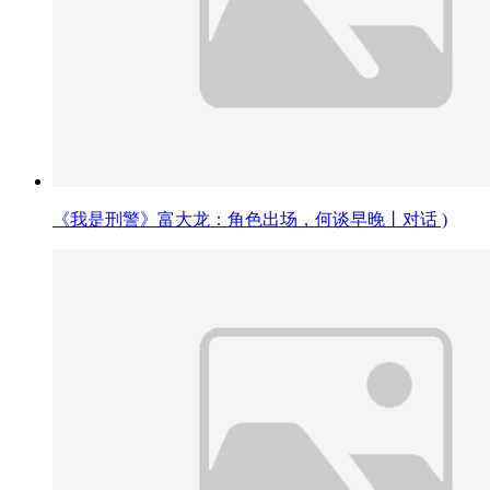
《我是刑警》富大龙：角色出场，何谈早晚丨对话 )