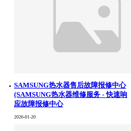
SAMSUNG热水器售后故障报修中心
(SAMSUNG热水器维修服务 - 快速响
应故障报修中心
2026-01-20