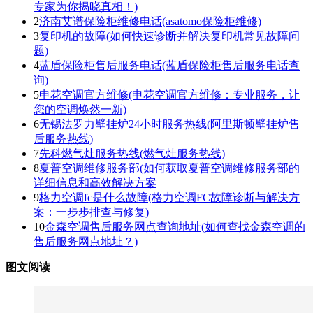
专家为你揭晓真相！)
2
济南艾谱保险柜维修电话(asatomo保险柜维修)
3
复印机的故障(如何快速诊断并解决复印机常见故障问
题)
4
蓝盾保险柜售后服务电话(蓝盾保险柜售后服务电话查
询)
5
申花空调官方维修(申花空调官方维修：专业服务，让
您的空调焕然一新)
6
无锡法罗力壁挂炉24小时服务热线(阿里斯顿壁挂炉售
后服务热线)
7
先科燃气灶服务热线(燃气灶服务热线)
8
夏普空调维修服务部(如何获取夏普空调维修服务部的
详细信息和高效解决方案
9
格力空调fc是什么故障(格力空调FC故障诊断与解决方
案：一步步排查与修复)
10
金森空调售后服务网点查询地址(如何查找金森空调的
售后服务网点地址？)
图文阅读