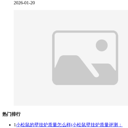
2026-01-20
热门排行
1
小松鼠的壁挂炉质量怎么样(小松鼠壁挂炉质量评测：