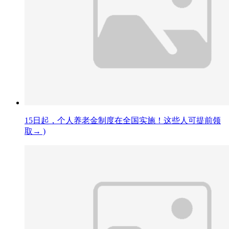
15日起，个人养老金制度在全国实施！这些人可提前领
取→ )