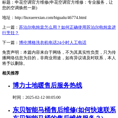
标题：申花空调官方维修(申花空调官方维修：专业服务，让
您的空调焕然一新)
地址：http://liuxuerexian.com/bigualu/46774.html
上一篇：
苏泊尔电炖盅怎么用？如何正确使用苏泊尔电炖盅进
行烹饪？
下一篇：
博伦博格洗衣机电话24小时人工电话
免责声明：本篇内容来自于网络，不为其真实性负责，只为传
播网络信息为目的，非商业用途，如有异议请及时联系，本人
将予以删除。
相关推荐
博力士地暖售后服务热线
时间：2025-02-12 00:05:00
东贝智能马桶售后维修(如何快速联系