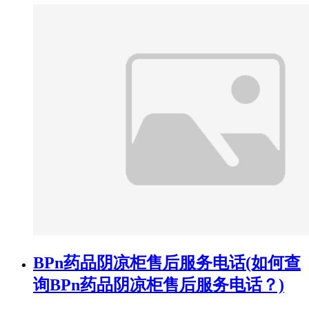
BPn药品阴凉柜售后服务电话(如何查
询BPn药品阴凉柜售后服务电话？)