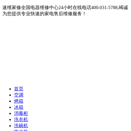
速维家修全国电器维修中心24小时在线电话400-031-5788,竭诚
为您提供专业快速的家电售后维修服务！
首页
空调
烤箱
冰箱
消毒柜
洗衣机
洗碗机