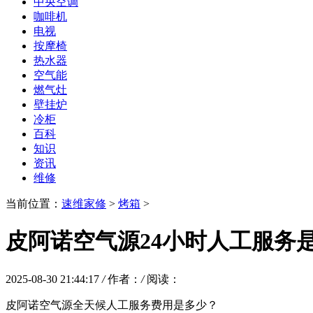
中央空调
咖啡机
电视
按摩椅
热水器
空气能
燃气灶
壁挂炉
冷柜
百科
知识
资讯
维修
当前位置：
速维家修
>
烤箱
>
皮阿诺空气源24小时人工服务
2025-08-30 21:44:17
/
作者：
/
阅读：
皮阿诺空气源全天候人工服务费用是多少？