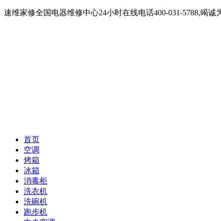
速维家修全国电器维修中心24小时在线电话400-031-5788
首页
空调
烤箱
冰箱
消毒柜
洗衣机
洗碗机
跑步机