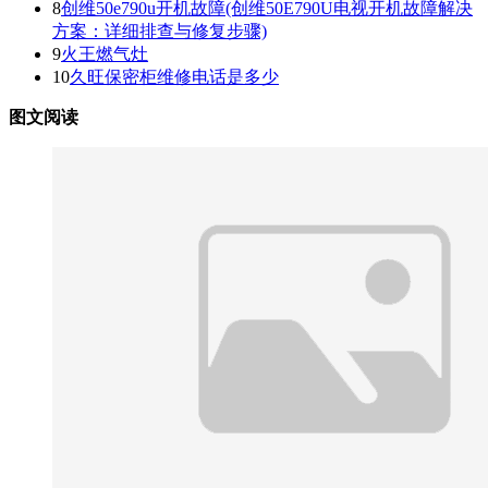
8
创维50e790u开机故障(创维50E790U电视开机故障解决
方案：详细排查与修复步骤)
9
火王燃气灶
10
久旺保密柜维修电话是多少
图文阅读