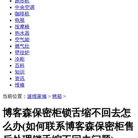
跑步机
中央空调
咖啡机
电视
按摩椅
热水器
空气能
燃气灶
壁挂炉
冷柜
百科
知识
资讯
维修
当前位置：
速维家修
>
烤箱
>
博客森保密柜锁舌缩不回去怎
么办(如何联系博客森保密柜售