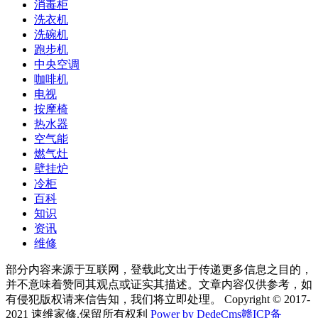
消毒柜
洗衣机
洗碗机
跑步机
中央空调
咖啡机
电视
按摩椅
热水器
空气能
燃气灶
壁挂炉
冷柜
百科
知识
资讯
维修
部分内容来源于互联网，登载此文出于传递更多信息之目的，
并不意味着赞同其观点或证实其描述。文章内容仅供参考，如
有侵犯版权请来信告知，我们将立即处理。 Copyright © 2017-
2021 速维家修.保留所有权利
Power by DedeCms
赣ICP备