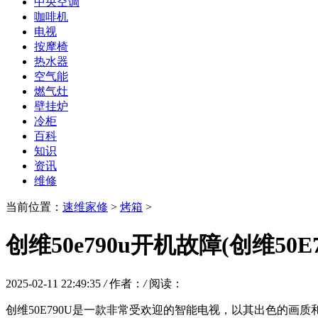
中央空调
咖啡机
电视
按摩椅
热水器
空气能
燃气灶
壁挂炉
冷柜
百科
知识
资讯
维修
当前位置：
速维家修
>
烤箱
>
创维50e790u开机故障(创维
2025-02-11 22:49:35
/
作者：
/
阅读：
创维50E790U是一款非常受欢迎的智能电视，以其出色的