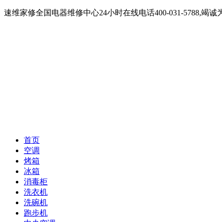
速维家修全国电器维修中心24小时在线电话400-031-5788
首页
空调
烤箱
冰箱
消毒柜
洗衣机
洗碗机
跑步机