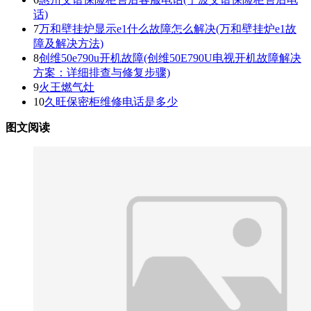
话)
7
万和壁挂炉显示e1什么故障怎么解决(万和壁挂炉e1故
障及解决方法)
8
创维50e790u开机故障(创维50E790U电视开机故障解决
方案：详细排查与修复步骤)
9
火王燃气灶
10
久旺保密柜维修电话是多少
图文阅读