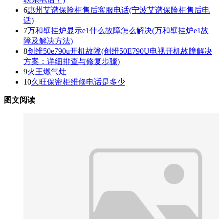
6
惠州艾谱保险柜售后客服电话(宁波艾谱保险柜售后电
话)
7
万和壁挂炉显示e1什么故障怎么解决(万和壁挂炉e1故
障及解决方法)
8
创维50e790u开机故障(创维50E790U电视开机故障解决
方案：详细排查与修复步骤)
9
火王燃气灶
10
久旺保密柜维修电话是多少
图文阅读