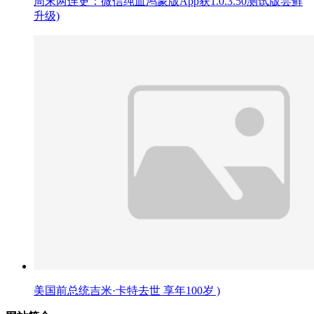
周末两连更：微信纯血鸿蒙版App获1.0.3.50测试版尝鲜
升级)
美国前总统吉米·卡特去世 享年100岁 )