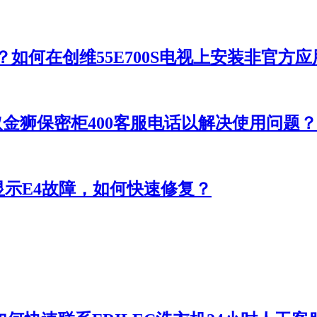
件？如何在创维55E700S电视上安装非官方
取金狮保密柜400客服电话以解决使用问题？
显示E4故障，如何快速修复？