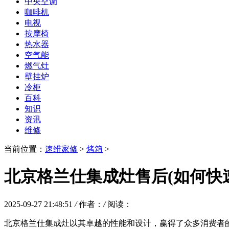
中央空调
咖啡机
电视
按摩椅
热水器
空气能
燃气灶
壁挂炉
冷柜
百科
知识
资讯
维修
当前位置：
速维家修
>
烤箱
>
北京格兰仕集成灶售后(如何快
2025-09-27 21:48:51
/
作者：
/
阅读：
北京格兰仕集成灶以其卓越的性能和设计，赢得了众多消费者