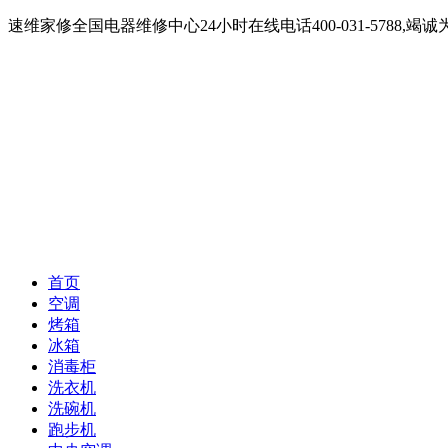
速维家修全国电器维修中心24小时在线电话400-031-5788
首页
空调
烤箱
冰箱
消毒柜
洗衣机
洗碗机
跑步机